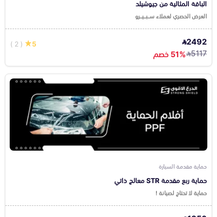
الباقة المثالية من جيوشيلد
العرض الحصري لعملاء ســبــيــرو
2492
( 2 )
5
5117
51% خصم
حماية مقدمة السيارة
حماية ربع مقدمة STR معالج ذاتي
حماية لا تحتاج لصيانة !