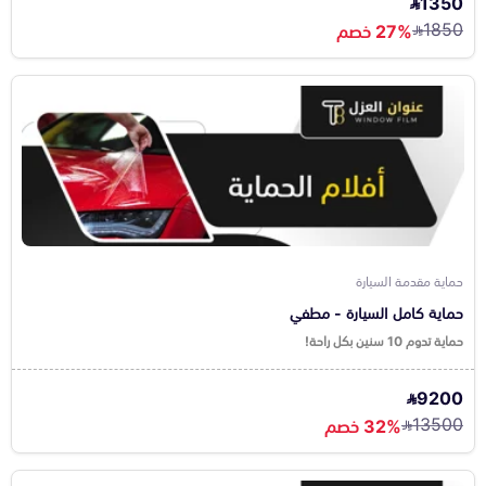
1350
1850
27% خصم
حماية مقدمة السيارة
حماية كامل السيارة - مطفي
حماية تدوم 10 سنين بكل راحة!
9200
13500
32% خصم