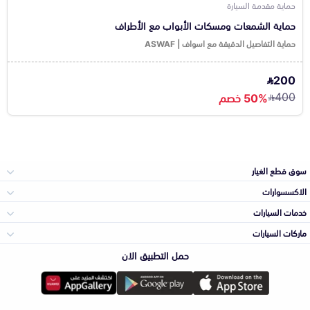
حماية مقدمة السيارة
حماية الشمعات ومسكات الأبواب مع الأطراف
حماية التفاصيل الدقيقة مع اسواف | ASWAF
200
400
50% خصم
سوق قطع الغيار
الاكسسوارات
الصدامات و الشبوك
خدمات السيارات
والواجهة
الاكسسوارات
ماركات السيارات
الأكثر مبيعاً
حمل التطبيق الان
المكائن، القيرات
تويوتا
وملحقاتها
لوازم الرحلات
صيانة