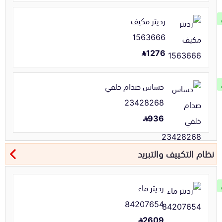
رديتر مكيف
1563666
1276
حساس صدام خلفي
23428268
936
نظام التكييف والتبريد
رديتر ماء
84207654
2609