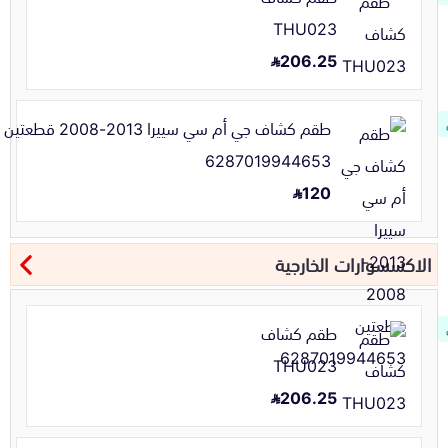
THU023
206.25
طقم كشاف جي أم سي سييرا 2013-2008 قطعتين
6287019944653
120
الاكسسوارات الخارجية
طقم كشاف
THU023
206.25