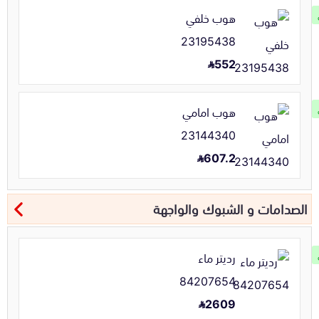
هوب خلفي
23195438
552
هوب امامي
23144340
607.2
الصدامات و الشبوك والواجهة
رديتر ماء
84207654
2609