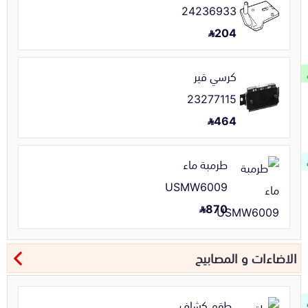
24236933
204
كرسي قير
23277115
464
طرمبة ماء
USMW6009
870
الاضاءات و المصابيح
طقم كشاف