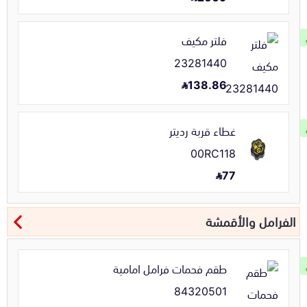
فلتر مكيف
23281440
138.86
غطاء قربة رديتر
00RC118
77
الفرامل والأقمشة
طقم فحمات فرامل امامية
84320501