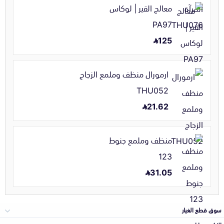
معالج القير | لوكاس
PA97
125
ارمورال منظف وملمع الزجاج
THU052
21.62
منظف وملمع جنوط
123
31.05
سوق قطع الغيار