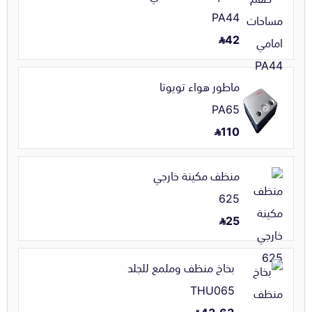
PA44
42
ماطور هواء تويوتا
PA65
110
منظف مكينة خارجي
625
25
بخاخ منظف وملمع للجلد
THU065
43.63