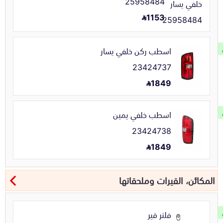
25958484
1153
اسطب ركن خلفي يسار
23424737
1849
اسطب خلفي يمين
23424738
1849
المكائن، القيرات وملحقاتها
فلتر قير