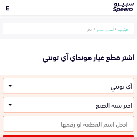
E
الرئيسية
أقسام القطع
الكل
اشتر قطع غيار هونداي آي تونتي