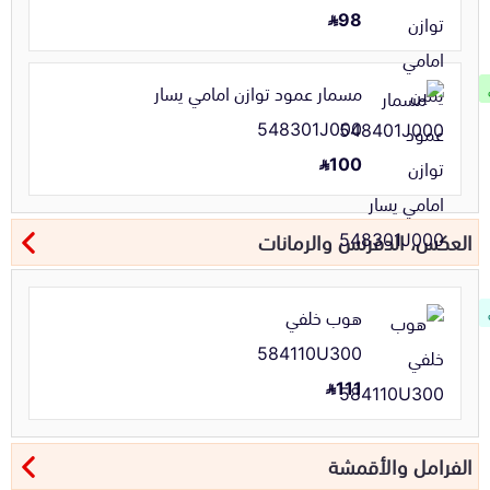
98
مسمار عمود توازن امامي يسار
548301J000
100
العكس، الدفرنس والرمانات
هوب خلفي
584110U300
111
الفرامل والأقمشة