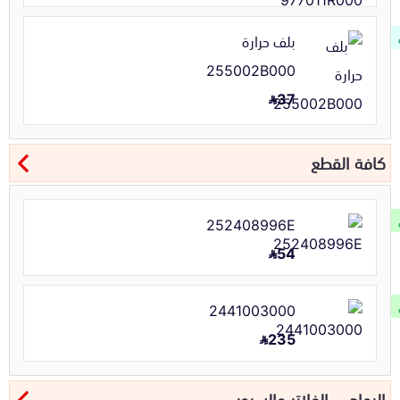
بلف حرارة
255002B000
37
كافة القطع
252408996E
54
2441003000
235
البواجي، الفلاتر والسيور