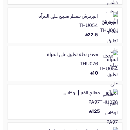
إفيرفرش معطر تعليق على المرآة
THU054
22.5
معطر نخلة تعليق على المرآة
THU076
10
معالج القير | لوكاس
PA97
125