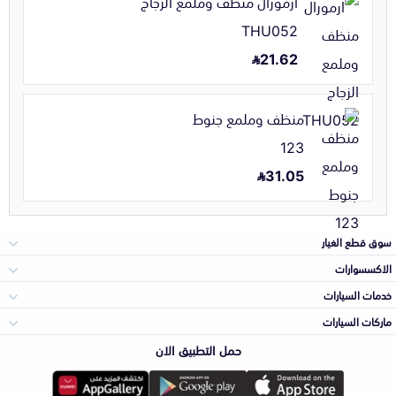
ارمورال منظف وملمع الزجاج
THU052
21.62
منظف وملمع جنوط
123
31.05
سوق قطع الغيار
الاكسسوارات
الصدامات و الشبوك
خدمات السيارات
والواجهة
الاكسسوارات
ماركات السيارات
الأكثر مبيعاً
حمل التطبيق الان
المكائن، القيرات
تويوتا
وملحقاتها
لوازم الرحلات