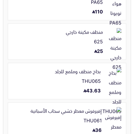
PA65
110
منظف مكينة خارجي
625
25
بخاخ منظف وملمع للجلد
THU065
43.63
إفيرفرش معطر خشبي سحاب الأسبانية
THU061
36