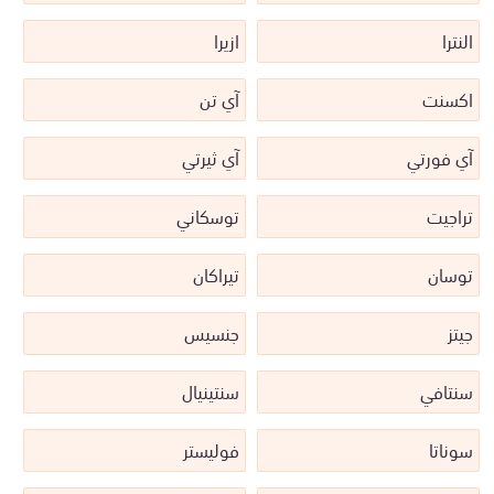
النترا
ازيرا
اكسنت
آي تن
آي فورتي
آي ثيرتي
تراجيت
توسكاني
توسان
تيراكان
جيتز
جنسيس
سنتافي
سنتينيال
سوناتا
فوليستر