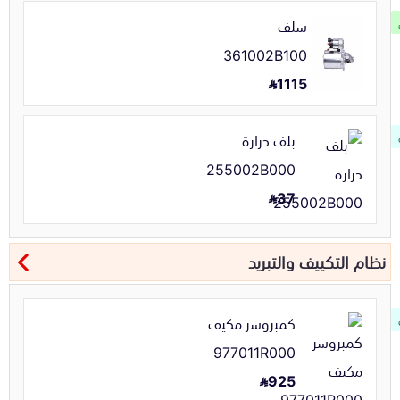
سلف
361002B100
1115
بلف حرارة
255002B000
37
نظام التكييف والتبريد
كمبروسر مكيف
977011R000
925