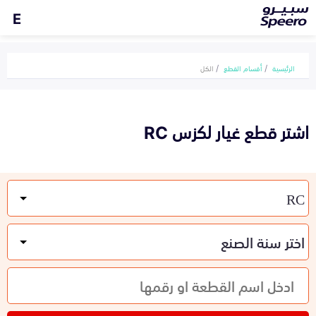
E
الرئيسية
أقسام القطع
الكل
اشتر قطع غيار لكزس RC