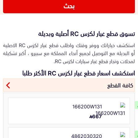
بحث
تسوق قطع غيار لكزس RC أصلية وبديلة
استكشف خياراتك ووفر وقتك واطلب قطع غيار لكزس RC الاصلية
أو البديلة مع التوصيل لجميع أنحاء المملكة مع سبيرو ، أكبر تشكيلة
لمحلات وتجار قطع غيار سيارات لكزس RC.
استكشف اسعار قطع غيار لكزس RC الأكثر طلبا
كافة القطع
166200W131
667
4862030320