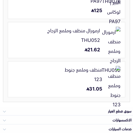
PA97
125
ارمورال منظف وملمع الزجاج
THU052
21.62
منظف وملمع جنوط
123
31.05
سوق قطع الغيار
الاكسسوارات
الصدامات و الشبوك
خدمات السيارات
والواجهة