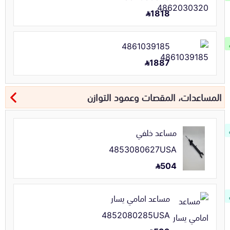
1818
4861039185
1887
المساعدات، المقصات وعمود التوازن
مساعد خلفي
4853080627USA
504
مساعد امامي يسار
4852080285USA