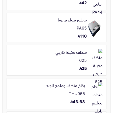
42
ماطور هواء تويوتا
PA65
110
منظف مكينة خارجي
625
25
بخاخ منظف وملمع للجلد
THU065
43.63