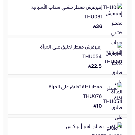
إفيرفرش معطر خشبي سحاب الأسبانية
THU061
36
إفيرفرش معطر تعليق على المرآة
THU054
22.5
معطر نخلة تعليق على المرآة
THU076
10
معالج القير | لوكاس