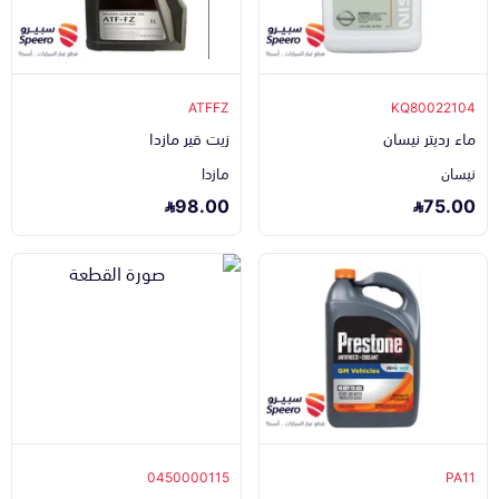
ATFFZ
KQ80022104
ماء رديتر نيسان
زيت قير مازدا
نيسان
مازدا
98.00
75.00
0450000115
PA11