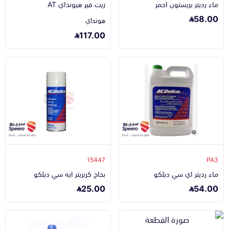
ماء رديتر بريستون احمر
زيت قير هيونداي AT
58.00
هونداي
117.00
15447
PA3
ماء رديتر اي سي ديلكو
بخاخ كربريتر ايه سي ديلكو
25.00
54.00