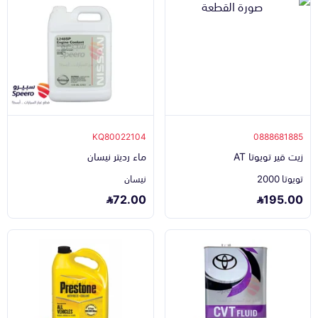
KQ80022104
0888681885
زيت قير تويوتا AT
ماء رديتر نيسان
تويوتا 2000
نيسان
72.00
195.00