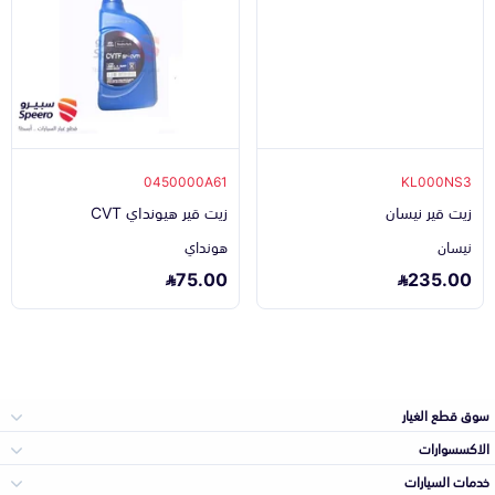
0450000A61
KL000NS3
زيت قير نيسان
زيت قير هيونداي CVT
نيسان
هونداي
75.00
235.00
سوق قطع الغيار
الاكسسوارات
الصدامات و الشبوك
خدمات السيارات
والواجهة