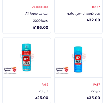
0888681885
15447
بخاخ كربريتر ايه سي ديلكو
زيت قير تويوتا AT
32.00
تويوتا 2000
196.00
PA86
PA87
كيو 22
كيو 20
25.00
35.00