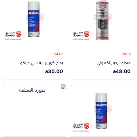
15447
PA99
منظف رديتر لكمولي
بخاخ كربريتر ايه سي ديلكو
30.00
48.00