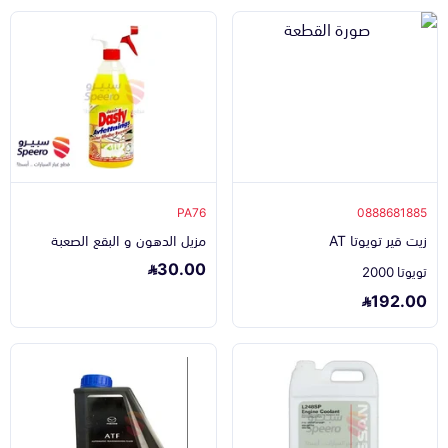
PA76
0888681885
زيت قير تويوتا AT
مزيل الدهون و البقع الصعبة
30.00
تويوتا 2000
192.00