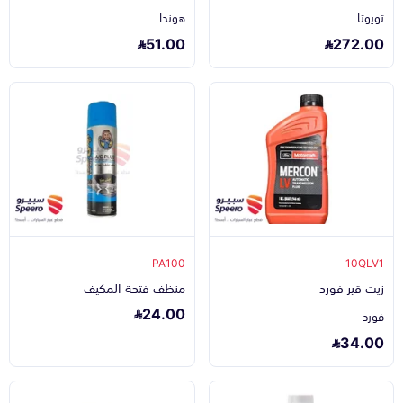
تويوتا
هوندا
51.00
272.00
PA100
10QLV1
زيت قير فورد
منظف فتحة المكيف
24.00
فورد
34.00