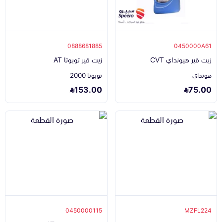
0888681885
0450000A61
زيت قير هيونداي CVT
زيت قير تويوتا AT
هونداي
تويوتا 2000
153.00
75.00
0450000115
MZFL224