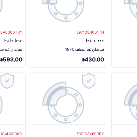
10A0000TRY
597105H001TH
عصا جلنط
عصا جلنط
هونداي غير مصنف 1970
هونداي غير مصنف 
593.00
430.00
7104H000KD
597103X600RY