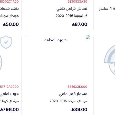
58302C1A00
583053SA30
در
قماش فرامل خلفي
طقم فحمات 
كيا اوبتيما 2016-2020
هونداي سوناتا 2016-018
50.00
87.00
51712A0000
545633K000
مسمار كمر امامي
هوب امامي 
هونداي سوناتا 2015-2020
هونداي كريتا 2015-2016
796.00
39.00