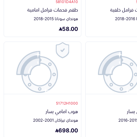
58101D4A10
فرامل خلفية
طقم فحمات فرامل امامية
2
هونداي سوناتا 2015-2018
58.00
51712H1000
يسار
هوب امامي يسار
هونداي تيراكان 2001-2002
698.00