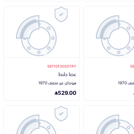
59710F2000TRY
5
عصا جلنط
1970
هونداي غير مصنف 1970
529.00