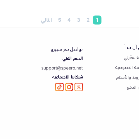
1
2
3
4
5
التالي
أن تبدأ
تواصل مع سبيرو
 سعّرلي
الدعم الفني
ة الخصوصية
support@speero.net
شبكاتنا الاجتماعية
وط والأحكام
الدفع