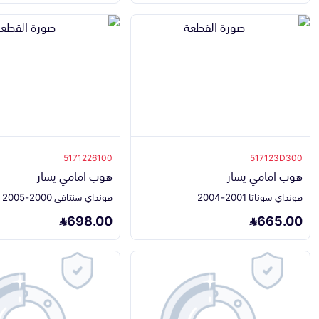
5171226100
517123D300
هوب امامي يسار
هوب امامي يسار
هونداي سوناتا 2001-2004
هونداي سنتافي 2000-2005
698.00
665.00