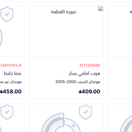
9720H1101LK
5171225060
هوب امامي يسار
عصا جلنط
هونداي اكسنت 2000-2005
هونداي غير مصنف 
458.00
409.00