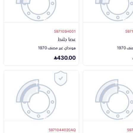
597105H001
597
عصا جلنط
1970
هونداي غير مصنف 1970
430.00
5971044020AQ
59