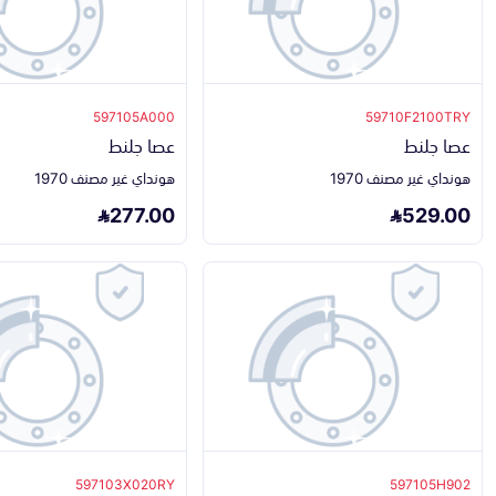
597105A000
59710F2100TRY
عصا جلنط
عصا جلنط
هونداي غير مصنف 1970
هونداي غير مصنف 1970
277.00
529.00
597103X020RY
597105H902