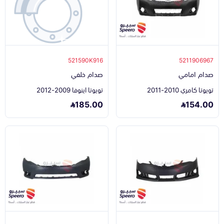
521590K916
5211906967
صدام امامي
صدام خلفي
تويوتا كامري 2010-2011
تويوتا اينوفا 2009-2012
185.00
154.00