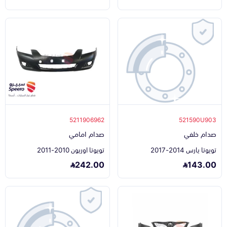
5211906962
521590U903
صدام خلفي
صدام امامي
تويوتا يارس 2014-2017
تويوتا اوريون 2010-2011
242.00
143.00