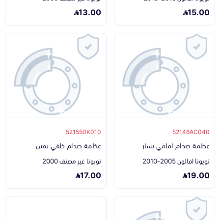
13.00
15.00
521550K010
52146AC040
عظمة صدام امامي يسار
عظمة صدام خلفي يمين
تويوتا افالون 2005-2010
تويوتا غير مصنف 2000
17.00
19.00