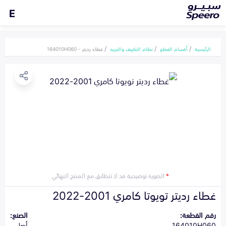
E
الرئيسية
أقسام القطع
نظام التكييف والتبريد
غطاء رديتر - 164010H060
*
الصورة توضيحية قد لا تتطابق مع المنتج النهائي
غطاء رديتر تويوتا كامري 2001-2022
رقم القطعة:
الصنع:
164010H060
أصلي