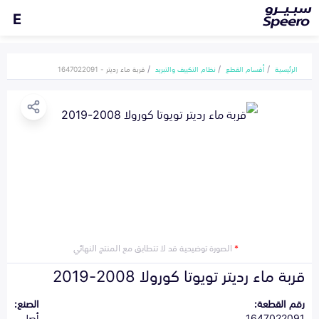
E
الرئيسية
أقسام القطع
نظام التكييف والتبريد
قربة ماء رديتر - 1647022091
*
الصورة توضيحية قد لا تتطابق مع المنتج النهائي
قربة ماء رديتر تويوتا كورولا 2008-2019
رقم القطعة:
الصنع:
1647022091
أصلي