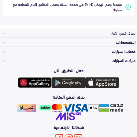
تزويدنا برقم الهيكل (VIN) في صفحة السلة يضمن التطابق التام للقطعة مع
سيارتك
سوق قطع الغيار
الاكسسوارات
الصدامات و الشبوك
خدمات السيارات
والواجهة
الاكسسوارات
ماركات السيارات
الأكثر مبيعاً
حمل التطبيق الان
المكائن، القيرات
تويوتا
وملحقاتها
لوازم الرحلات
صيانة
طرق الدفع المتاحة
الشمعات
هيونداي
والاصطبات (الاضاءة)
اكسسوارات العناية
التلميع والعناية
الفرامل والأقمشة
شبكاتنا الاجتماعية
كيا
الزيوت و السوائل