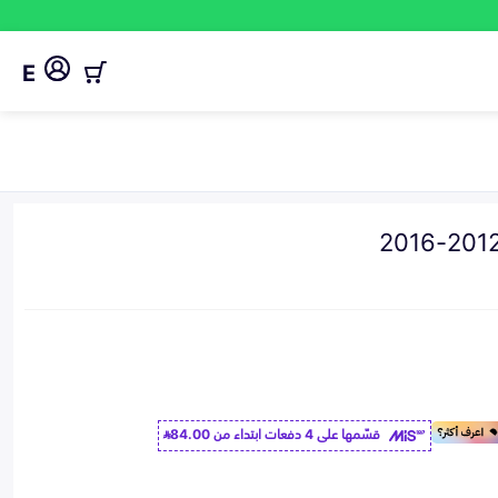
E
قسّمها على 4 دفعات ابتداء من
84.00