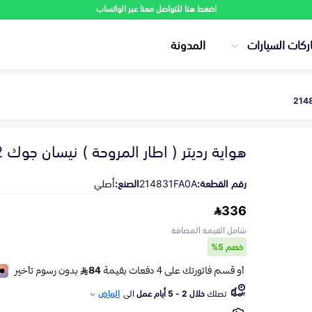
اضغط هنا للتواصل معنا عبر الواتساب
ركات السيارات
المدونة
هواية رديتر ( اطار المروحة ) نيسان جوك 2012-2016
رقم القطعة:
214831FA0A
الصنع:
أصلي
336
شامل القيمة المضافة
خصم 5%
تصلك
خلال 2 - 5 أيام عمل
الى
الرياض