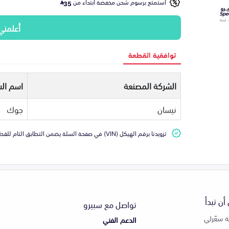
استمتع برسوم شحن مخفضة ابتداء من
35
أعلمني
توافقية القطعة
الشركة المصنعة
اسم الس
نيسان
جوك
تزويدنا برقم الهيكل (VIN) في صفحة السلة يضمن التطابق التام للقطعة مع سيارتك
أن تبدأ
تواصل مع سبيرو
 سعّرلي
الدعم الفني