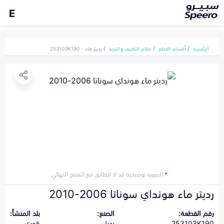
E
الرئيسية
أقسام القطع
نظام التكييف والتبريد
رديتر ماء - 253103K190
*
الصورة توضيحية قد لا تتطابق مع المنتج النهائي
رديتر ماء هونداي سوناتا 2006-2010
رقم القطعة:
الصنع:
بلد المنشأ:
253103K190
بديل
كوري