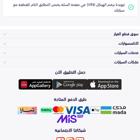
تزويدنا برقم الهيكل (VIN) في صفحة السلة يضمن التطابق التام للقطعة مع
سيارتك
سوق قطع الغيار
الاكسسوارات
الصدامات و الشبوك
خدمات السيارات
والواجهة
الاكسسوارات
ماركات السيارات
الأكثر مبيعاً
حمل التطبيق الان
المكائن، القيرات
تويوتا
وملحقاتها
لوازم الرحلات
صيانة
طرق الدفع المتاحة
الشمعات
هيونداي
والاصطبات (الاضاءة)
اكسسوارات العناية
التلميع والعناية
الفرامل والأقمشة
شبكاتنا الاجتماعية
كيا
الزيوت و السوائل