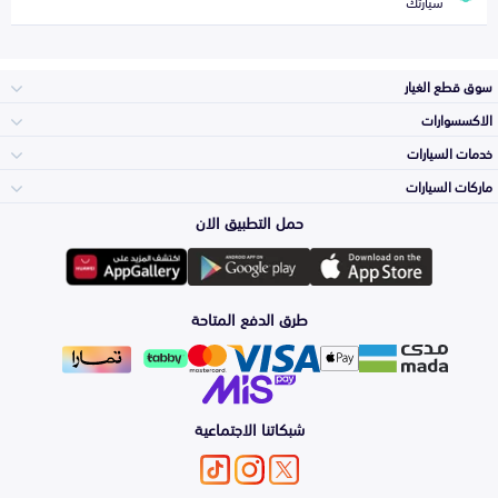
سيارتك
سوق قطع الغيار
الاكسسوارات
الصدامات و الشبوك
خدمات السيارات
والواجهة
الاكسسوارات
ماركات السيارات
Top Selling
حمل التطبيق الان
المكائن، القيرات
Toyota
وملحقاتها
لوازم الرحلات
Periodic Services
طرق الدفع المتاحة
الشمعات
Hyundai
والاصطبات (الاضاءة)
اكسسوارات العناية
Detailing
Services
الفرامل والأقمشة
شبكاتنا الاجتماعية
Kia
الزيوت و السوائل
Denting And
Painting