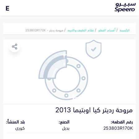
E
الرئيسية
أقسام القطع
نظام التكييف والتبريد
مروحة رديتر - 253803R170K
مروحة رديتر كيا اوبتيما 2013
رقم القطعة:
الصنع:
بلد المنشأ:
253803R170K
بديل
كوري