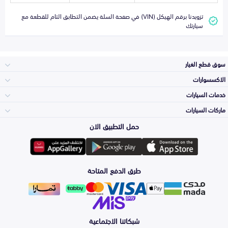
تزويدنا برقم الهيكل (VIN) في صفحة السلة يضمن التطابق التام للقطعة مع
سيارتك
سوق قطع الغيار
الاكسسوارات
الصدامات و الشبوك
خدمات السيارات
والواجهة
الاكسسوارات
ماركات السيارات
الأكثر مبيعاً
حمل التطبيق الان
المكائن، القيرات
تويوتا
وملحقاتها
لوازم الرحلات
صيانة
طرق الدفع المتاحة
الشمعات
هيونداي
والاصطبات (الاضاءة)
اكسسوارات العناية
التلميع والعناية
الفرامل والأقمشة
شبكاتنا الاجتماعية
كيا