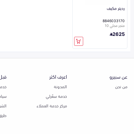
رديتر مكيف
8846033170
متجر محلي 10
2625
عن سبيرو
اعرف اكثر
قبل 
من نحن
المدونة
خدمة
خدمة سعّرلي
سياس
مركز خدمة العملاء
الشر
طرق 