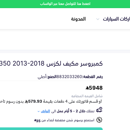
اضغط هنا للتواصل معنا عبر الواتساب
ركات السيارات
المدونة
كمبروسر مكيف لكزس ES350 2013-2018
رقم القطعة:
8832033260
الصنع:
أصلي
5948
شامل القيمة المضافة
تصلك
خلال 2 - 5 أيام عمل
الى
الرياض
استمتع برسوم شحن مخفضة ابتداء من
35