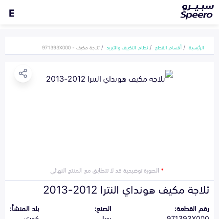
E
الرئيسية
أقسام القطع
نظام التكييف والتبريد
ثلاجة مكيف - 971393X000
*
الصورة توضيحية قد لا تتطابق مع المنتج النهائي
ثلاجة مكيف هونداي النترا 2012-2013
رقم القطعة:
الصنع:
بلد المنشأ:
971393X000
بديل
كوري