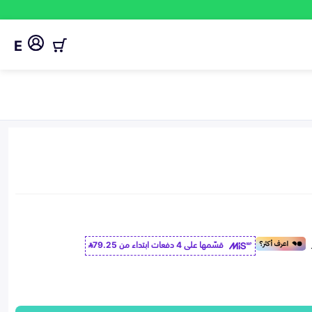
E
قسّمها على 4 دفعات ابتداء من
79.25