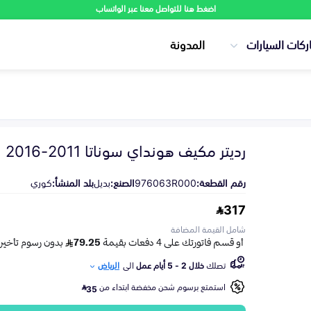
اضغط هنا للتواصل معنا عبر الواتساب
ركات السيارات
المدونة
رديتر مكيف هونداي سوناتا 2011-2016
رقم القطعة:
976063R000
الصنع:
بديل
بلد المنشأ:
كوري
317
شامل القيمة المضافة
تصلك
خلال 2 - 5 أيام عمل
الى
الرياض
استمتع برسوم شحن مخفضة ابتداء من
35