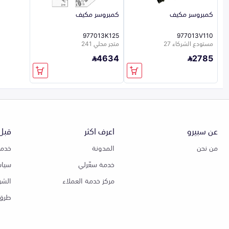
كمبروسر مكيف
كمبروسر مكيف
977013K125
977013V110
مستودع الشركاء 27
متجر محلي 241
4634
2785
عن سبيرو
اعرف اكثر
قبل 
من نحن
المدونة
خدمة
خدمة سعّرلي
سياس
مركز خدمة العملاء
الشر
طرق 