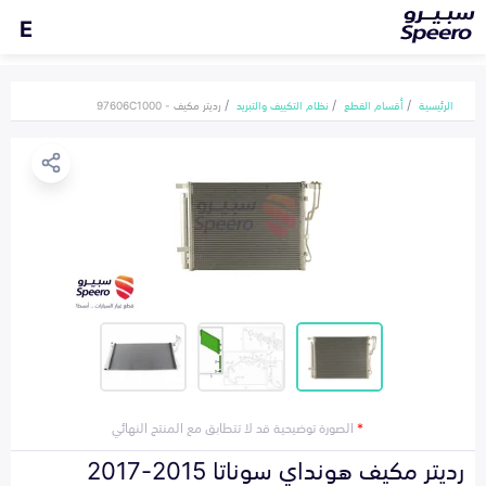
E
الرئيسية
أقسام القطع
نظام التكييف والتبريد
رديتر مكيف - 97606C1000
*
الصورة توضيحية قد لا تتطابق مع المنتج النهائي
رديتر مكيف هونداي سوناتا 2015-2017