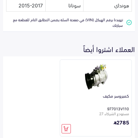
هونداي
سوناتا
2015-2017
تزويدنا برقم الهيكل (VIN) في صفحة السلة يضمن التطابق التام للقطعة مع
سيارتك
العملاء اشتروا أيضاً
كمبروسر مكيف
977013V110
مستودع الشركاء 27
2785