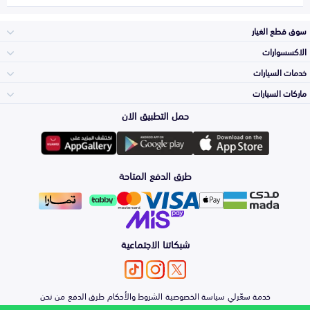
سوق قطع الغيار
الاكسسوارات
الصدامات و الشبوك
خدمات السيارات
والواجهة
الاكسسوارات
ماركات السيارات
الأكثر مبيعاً
حمل التطبيق الان
المكائن، القيرات
تويوتا
وملحقاتها
لوازم الرحلات
صيانة
طرق الدفع المتاحة
الشمعات
هيونداي
والاصطبات (الاضاءة)
اكسسوارات العناية
التلميع والعناية
الفرامل والأقمشة
شبكاتنا الاجتماعية
كيا
الزيوت و السوائل
اصلاح الطلاء
والصدمات
الأبواب، الرفرف
خدمة سعّرلي
سياسة الخصوصية
الشروط والأحكام
طرق الدفع
من نحن
نيسان
والكبوت