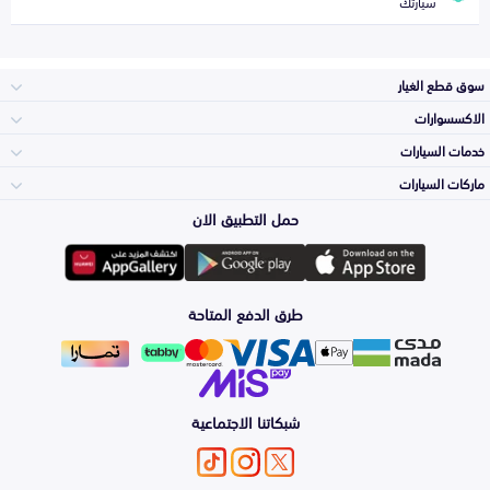
سيارتك
سوق قطع الغيار
الاكسسوارات
الصدامات و الشبوك
خدمات السيارات
والواجهة
الاكسسوارات
ماركات السيارات
الأكثر مبيعاً
حمل التطبيق الان
المكائن، القيرات
تويوتا
وملحقاتها
لوازم الرحلات
صيانة
طرق الدفع المتاحة
الشمعات
هيونداي
والاصطبات (الاضاءة)
اكسسوارات العناية
التلميع والعناية
الفرامل والأقمشة
شبكاتنا الاجتماعية
كيا
الزيوت و السوائل
اصلاح الطلاء
والصدمات