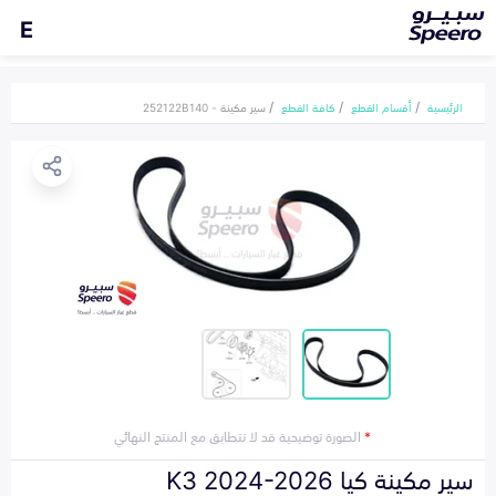
E
الرئيسية
أقسام القطع
كافة القطع
سير مكينة - 252122B140
*
الصورة توضيحية قد لا تتطابق مع المنتج النهائي
سير مكينة كيا K3 2024-2026