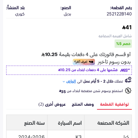
رقم القطعة:
الصنع:
بلد المنشأ:
252122B140
بديل
كوري
41
شامل القيمة المضافة
خصم 5%
قسّمها على 4 دفعات ابتداء من
10.25
تصلك
خلال 2 - 5 أيام عمل
الى
الرياض
استمتع برسوم شحن مخفضة ابتداء من
35
توافقية القطعة
وصف المنتج
عروض أخرى (2)
الشركة المصنعة
اسم السيارة
سنة الصنع
كيا
K3
2024-2026