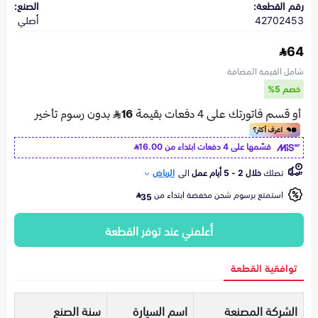
رقم القطعة:
الصنع:
42702453
أصلي
64
شامل القيمة المضافة
خصم 5%
قسّمها على 4 دفعات ابتداء من
16.00
تصلك
خلال 2 - 5 أيام عمل
الى
الرياض
استمتع برسوم شحن مخفضة ابتداء من
35
أعلمني عند توفر القطعة
توافقية القطعة
الشركة المصنعة
اسم السيارة
سنة الصنع