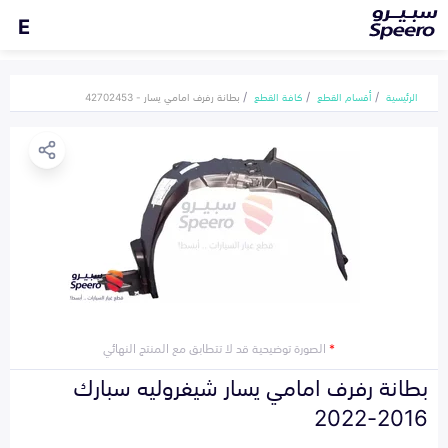
E
الرئيسية
أقسام القطع
كافة القطع
بطانة رفرف امامي يسار - 42702453
*
الصورة توضيحية قد لا تتطابق مع المنتج النهائي
بطانة رفرف امامي يسار شيفروليه سبارك
2016-2022