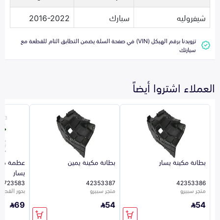
شيفروليه
سبارك
2016-2022
تزويدنا برقم الهيكل (VIN) في صفحة السلة يضمن التطابق التام للقطعة مع
سيارتك
العملاء اشتروا أيضاً
بطانة مكينة يسار
بطانة مكينة يمين
عظمة صدا
يسار
2723583
42353387
42353386
متجر سبيرو
متجر سبيرو
بحور القطع
69
54
54