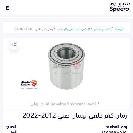
E
الرئيسية
أقسام القطع
العكس، الدفرنس والرمانات
رمان كفر خلفي - 130259HP1C
*
الصورة توضيحية قد لا تتطابق مع المنتج النهائي
رمان كفر خلفي نيسان صني 2012-2022
رقم القطعة:
الصنع:
130259HP1C
أصلي