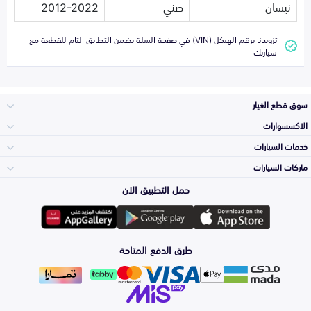
نيسان
صني
2012-2022
تزويدنا برقم الهيكل (VIN) في صفحة السلة يضمن التطابق التام للقطعة مع
سيارتك
سوق قطع الغيار
الاكسسوارات
الصدامات و الشبوك
خدمات السيارات
والواجهة
الاكسسوارات
ماركات السيارات
الأكثر مبيعاً
حمل التطبيق الان
المكائن، القيرات
تويوتا
وملحقاتها
لوازم الرحلات
صيانة
طرق الدفع المتاحة
الشمعات
هيونداي
والاصطبات (الاضاءة)
اكسسوارات العناية
التلميع والعناية