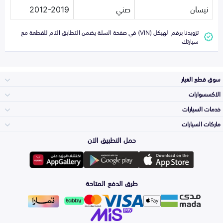
نيسان
صني
2012-2019
تزويدنا برقم الهيكل (VIN) في صفحة السلة يضمن التطابق التام للقطعة مع
سيارتك
سوق قطع الغيار
الاكسسوارات
الصدامات و الشبوك
خدمات السيارات
والواجهة
الاكسسوارات
ماركات السيارات
الأكثر مبيعاً
حمل التطبيق الان
المكائن، القيرات
تويوتا
وملحقاتها
لوازم الرحلات
صيانة
طرق الدفع المتاحة
الشمعات
هيونداي
والاصطبات (الاضاءة)
اكسسوارات العناية
التلميع والعناية