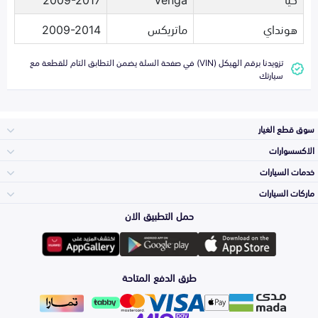
هونداي
ماتريكس
2009-2014
تزويدنا برقم الهيكل (VIN) في صفحة السلة يضمن التطابق التام للقطعة مع
سيارتك
سوق قطع الغيار
الاكسسوارات
الصدامات و الشبوك
خدمات السيارات
والواجهة
الاكسسوارات
ماركات السيارات
الأكثر مبيعاً
حمل التطبيق الان
المكائن، القيرات
تويوتا
وملحقاتها
لوازم الرحلات
صيانة
طرق الدفع المتاحة
الشمعات
هيونداي
والاصطبات (الاضاءة)
اكسسوارات العناية