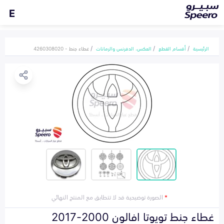
E
الرئيسية
أقسام القطع
العكس، الدفرنس والرمانات
غطاء جنط - 4260308020
*
الصورة توضيحية قد لا تتطابق مع المنتج النهائي
غطاء جنط تويوتا افالون 2000-2017