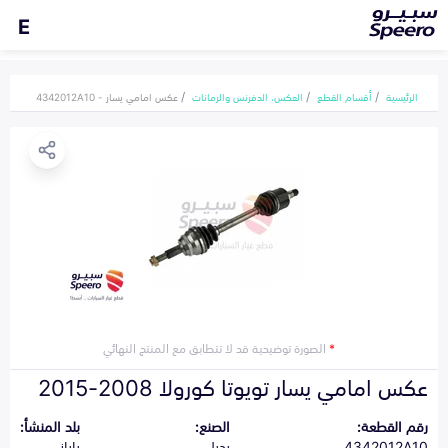
E
الرئيسية
أقسام القطع
العكس، الدفرنس والرمانات
عكس امامي يسار - 4342012A10
*
الصورة توضيحية قد لا تتطابق مع المنتج النهائي
عكس امامي يسار تويوتا كورولا 2008-2015
رقم القطعة:
الصنع:
بلد المنشأ:
4342012A10
بديل
ياباني