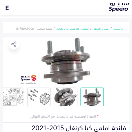
E
الرئيسية
أقسام القطع
العكس، الدفرنس والرمانات
فلنجة امامي - 51750A9000
*
الصورة توضيحية قد لا تتطابق مع المنتج النهائي
فلنجة امامي كيا كرنفال 2015-2021