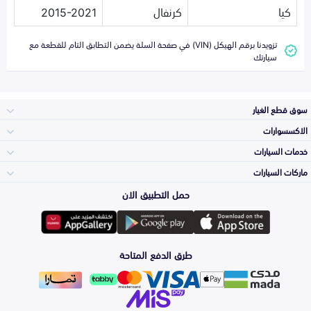
كيا
كرنفال
2015-2021
تزويدنا برقم الهيكل (VIN) في صفحة السلة يضمن التطابق التام للقطعة مع
سيارتك
سوق قطع الغيار
الاكسسوارات
الصدامات و الشبوك
خدمات السيارات
والواجهة
الاكسسوارات
ماركات السيارات
الأكثر مبيعاً
حمل التطبيق الان
المكائن، القيرات
Toyota
وملحقاتها
لوازم الرحلات
صيانة
طرق الدفع المتاحة
الشمعات
Hyundai
والاصطبات (الاضاءة)
اكسسوارات العناية
التلميع والعناية