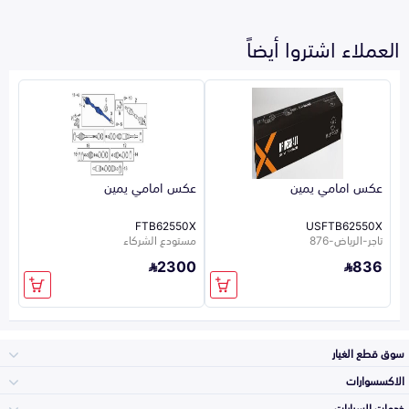
العملاء اشتروا أيضاً
عكس امامي يمين
عكس امامي يمين
FTB62550X
USFTB62550X
تاجر-الرياض-876
مستودع الشركاء
2300
836
سوق قطع الغيار
الاكسسوارات
الصدامات و الشبوك
خدمات السيارات