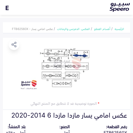
E
الرئيسية
أقسام القطع
العكس، الدفرنس والرمانات
عكس امامي يسار - FTB62560X
*
الصورة توضيحية قد لا تتطابق مع المنتج النهائي
عكس امامي يسار مازدا مازدا 6 2014-2020
رقم القطعة:
الصنع:
بلد المنشأ:
FTB62560X
أصلي
أصلي وكالة