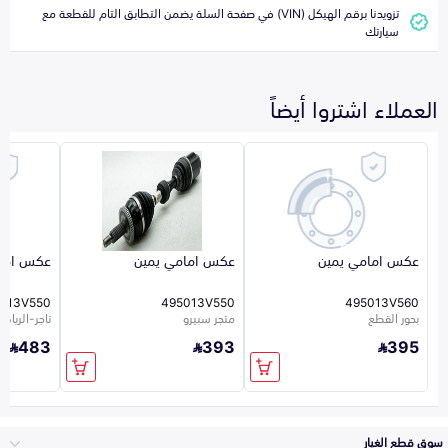
تزويدنا برقم الهيكل (VIN) في صفحة السلة يضمن التطابق التام للقطعة مع
سيارتك
العملاء اشتروا أيضاً
عكس امامي يمين
عكس امامي يمين
عكس امام
013V550
495013V550
495013V560
بحور القطع
متجر سبيرو
تاجر-الرياض-6
483
393
395
سوق قطع الغيار