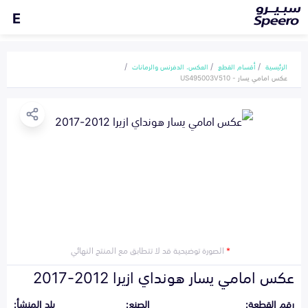
E
الرئيسية
أقسام القطع
العكس، الدفرنس والرمانات
عكس امامي يسار - US495003V510
*
الصورة توضيحية قد لا تتطابق مع المنتج النهائي
عكس امامي يسار هونداي ازيرا 2012-2017
رقم القطعة:
الصنع:
بلد المنشأ: