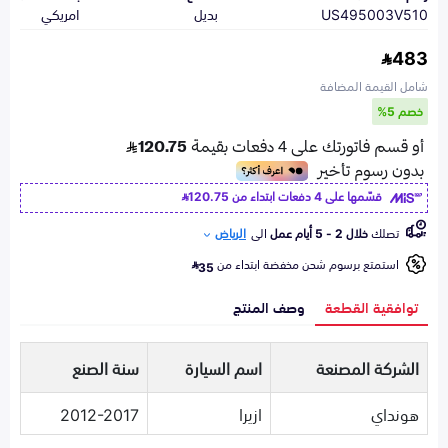
US495003V510
بديل
امريكي
483
شامل القيمة المضافة
خصم 5%
قسّمها على 4 دفعات ابتداء من
120.75
تصلك
خلال 2 - 5 أيام عمل
الى
الرياض
استمتع برسوم شحن مخفضة ابتداء من
35
توافقية القطعة
وصف المنتج
الشركة المصنعة
اسم السيارة
سنة الصنع
هونداي
ازيرا
2012-2017