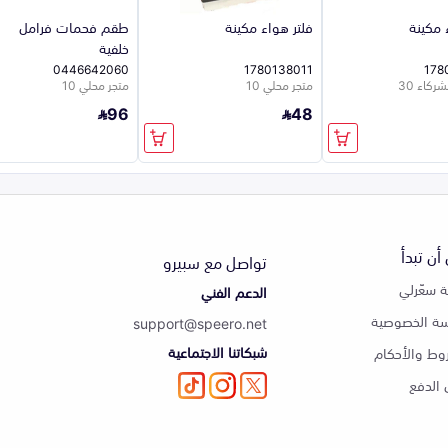
 مكينة
فلتر هواء مكينة
طقم فحمات فرامل
خلفية
0446642060
1780138011
178
كاء 30
متجر محلي 10
متجر محلي 10
96
48
أن تبدأ
تواصل مع سبيرو
 سعّرلي
الدعم الفني
ة الخصوصية
support@speero.net
شبكاتنا الاجتماعية
وط والأحكام
الدفع