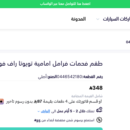
اضغط هنا للتواصل معنا عبر الواتساب
ركات السيارات
المدونة
طقم فحمات فرامل امامية تويوتا راف فور 2008-19
رقم القطعة:
0446542180
الصنع:
أصلي
348
شامل القيمة المضافة
تصلك
خلال 2 - 5 أيام عمل
الى
الرياض
استمتع برسوم شحن مخفضة ابتداء من
35