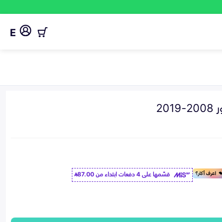
E
20
قسّمها على 4 دفعات ابتداء من
87.00