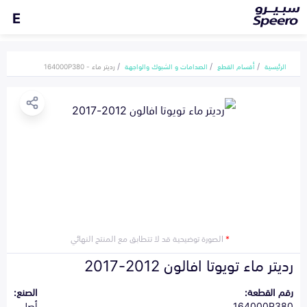
E
الرئيسية
أقسام القطع
الصدامات و الشبوك والواجهة
رديتر ماء - 164000P380
*
الصورة توضيحية قد لا تتطابق مع المنتج النهائي
رديتر ماء تويوتا افالون 2012-2017
رقم القطعة:
الصنع:
164000P380
أصلي