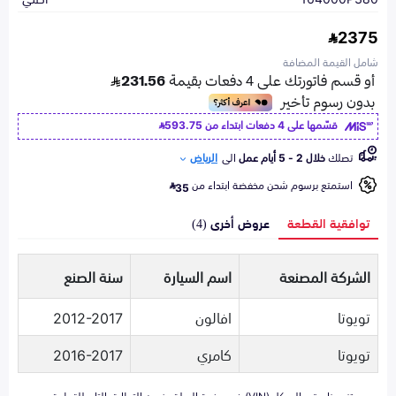
2375
شامل القيمة المضافة
قسّمها على 4 دفعات ابتداء من
593.75
تصلك
خلال 2 - 5 أيام عمل
الى
الرياض
استمتع برسوم شحن مخفضة ابتداء من
35
توافقية القطعة
عروض أخرى (4)
الشركة المصنعة
اسم السيارة
سنة الصنع
تويوتا
افالون
2012-2017
تويوتا
كامري
2016-2017
تزويدنا برقم الهيكل (VIN) في صفحة السلة يضمن التطابق التام للقطعة مع