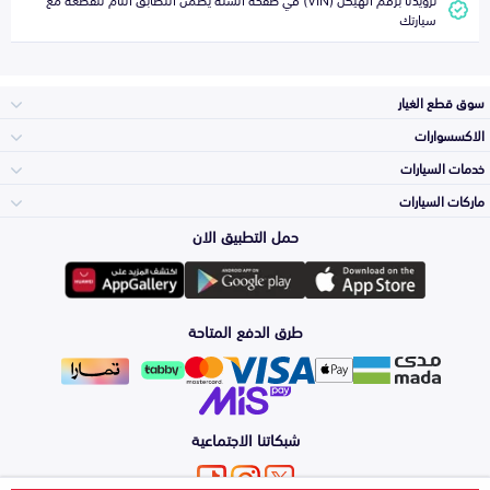
سيارتك
سوق قطع الغيار
الاكسسوارات
الصدامات و الشبوك
خدمات السيارات
والواجهة
الاكسسوارات
ماركات السيارات
الأكثر مبيعاً
حمل التطبيق الان
المكائن، القيرات
تويوتا
وملحقاتها
لوازم الرحلات
صيانة
طرق الدفع المتاحة
الشمعات
هيونداي
والاصطبات (الاضاءة)
اكسسوارات العناية
التلميع والعناية
الفرامل والأقمشة
شبكاتنا الاجتماعية
كيا
الزيوت و السوائل