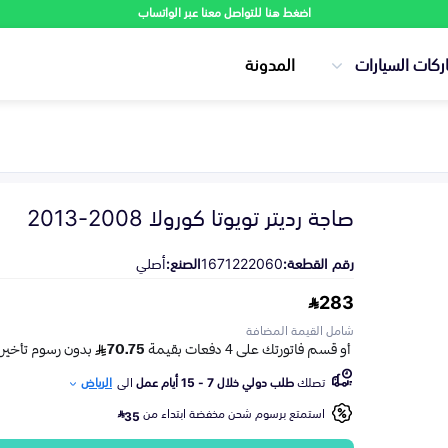
اضغط هنا للتواصل معنا عبر الواتساب
ركات السيارات
المدونة
صاجة رديتر تويوتا كورولا 2008-2013
رقم القطعة:
1671222060
الصنع:
أصلي
283
شامل القيمة المضافة
تصلك
طلب دولي خلال 7 - 15 أيام عمل
الى
الرياض
استمتع برسوم شحن مخفضة ابتداء من
35