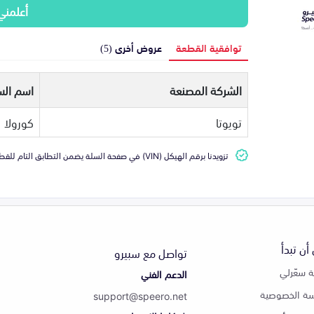
أعلمني
توافقية القطعة
عروض أخرى (5)
الشركة المصنعة
اسم الس
تويوتا
كورولا
تزويدنا برقم الهيكل (VIN) في صفحة السلة يضمن التطابق التام للقطعة مع سيارتك
أن تبدأ
تواصل مع سبيرو
 سعّرلي
الدعم الفني
ة الخصوصية
support@speero.net