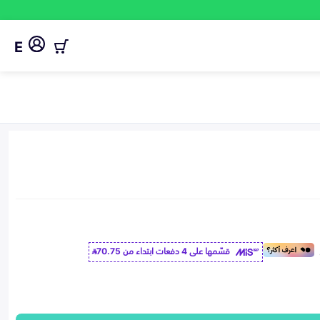
E
قسّمها على 4 دفعات ابتداء من
70.75