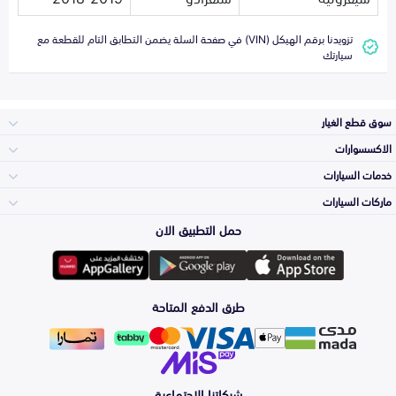
تزويدنا برقم الهيكل (VIN) في صفحة السلة يضمن التطابق التام للقطعة مع
سيارتك
سوق قطع الغيار
الاكسسوارات
الصدامات و الشبوك
خدمات السيارات
والواجهة
الاكسسوارات
ماركات السيارات
الأكثر مبيعاً
حمل التطبيق الان
المكائن، القيرات
تويوتا
وملحقاتها
لوازم الرحلات
صيانة
طرق الدفع المتاحة
الشمعات
هيونداي
والاصطبات (الاضاءة)
اكسسوارات العناية
التلميع والعناية
الفرامل والأقمشة
شبكاتنا الاجتماعية
كيا