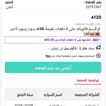
رقم القطعة:
الصنع:
22757267
أصلي
120
شامل القيمة المضافة
قسّمها على 4 دفعات ابتداء من
30.00
تصلك
خلال 2 - 5 أيام عمل
الى
الرياض
استمتع برسوم شحن مخفضة ابتداء من
35
أعلمني عند توفر القطعة
توافقية القطعة
الشركة المصنعة
اسم السيارة
سنة الصنع
شيفروليه
سلفرادو
2018-2019