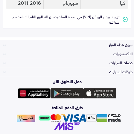
كيا
سبورتاج
2011-2016
تزويدنا برقم الهيكل (VIN) في صفحة السلة يضمن التطابق التام للقطعة مع
سيارتك
سوق قطع الغيار
الاكسسوارات
الصدامات و الشبوك
خدمات السيارات
والواجهة
الاكسسوارات
ماركات السيارات
الأكثر مبيعاً
حمل التطبيق الان
المكائن، القيرات
Toyota
وملحقاتها
لوازم الرحلات
صيانة
طرق الدفع المتاحة
الشمعات
Hyundai
والاصطبات (الاضاءة)
اكسسوارات العناية
التلميع والعناية