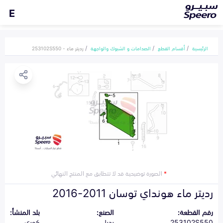
E
الرئيسية
أقسام القطع
الصدامات و الشبوك والواجهة
رديتر ماء - 253102S550
*
الصورة توضيحية قد لا تتطابق مع المنتج النهائي
رديتر ماء هونداي توسان 2011-2016
رقم القطعة:
الصنع:
بلد المنشأ:
253102S550
بديل
كوري