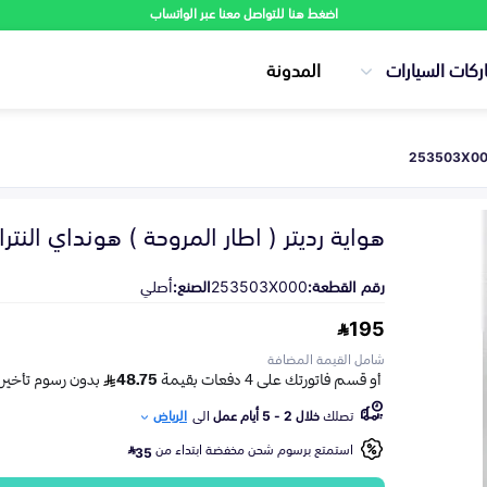
اضغط هنا للتواصل معنا عبر الواتساب
ركات السيارات
المدونة
هواية رديتر ( اطار المروحة ) هونداي النترا 2012-016
رقم القطعة:
253503X000
الصنع:
أصلي
195
شامل القيمة المضافة
تصلك
خلال 2 - 5 أيام عمل
الى
الرياض
استمتع برسوم شحن مخفضة ابتداء من
35