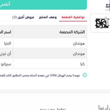
أعلمني
توافقية القطعة
وصف المنتج
عروض أخرى (2)
الشركة المصنعة
اسم الس
هونداي
النترا
هونداي
آي ثيرت
كيا
سيراتو
تزويدنا برقم الهيكل (VIN) في صفحة السلة يضمن التطابق التام للقطعة مع سيارتك
أن تبدأ
تواصل مع سبيرو