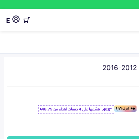
E
2
قسّمها على 4 دفعات ابتداء من
48.75