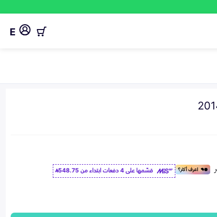
E
قسّمها على 4 دفعات ابتداء من
548.75