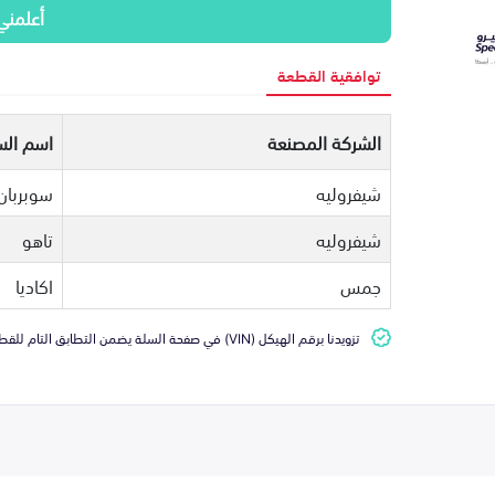
أعلمني
توافقية القطعة
الشركة المصنعة
اسم الس
شيفروليه
سوبربان
شيفروليه
تاهو
جمس
اكاديا
تزويدنا برقم الهيكل (VIN) في صفحة السلة يضمن التطابق التام للقطعة مع سيارتك