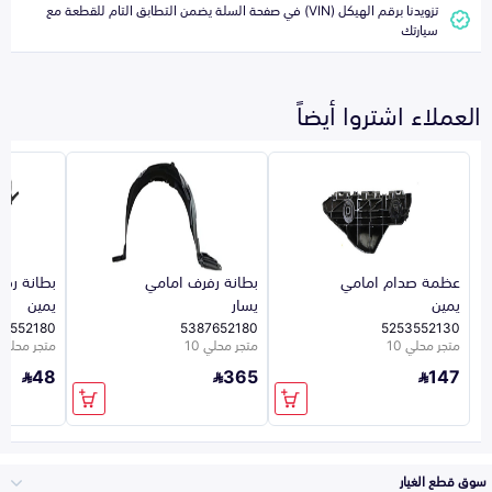
تزويدنا برقم الهيكل (VIN) في صفحة السلة يضمن التطابق التام للقطعة مع
سيارتك
العملاء اشتروا أيضاً
عظمة صدام امامي
بطانة رفرف امامي
بطانة رف
يمين
يسار
يمين
87552180
5387652180
5253552130
متجر محلي 10
متجر محلي 10
متجر محلي 10
48
365
147
سوق قطع الغيار