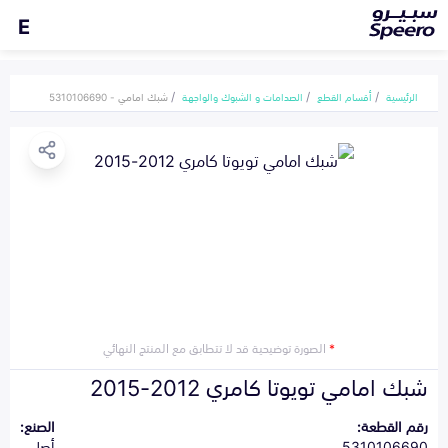
E
الرئيسية
أقسام القطع
الصدامات و الشبوك والواجهة
شبك امامي - 5310106690
*
الصورة توضيحية قد لا تتطابق مع المنتج النهائي
شبك امامي تويوتا كامري 2012-2015
رقم القطعة:
الصنع:
5310106690
أصلي