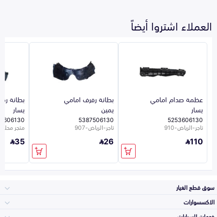
العملاء اشتروا أيضاً
عظمة صدام امامي
بطانة رفرف امامي
بطانة رف
يسار
يمين
يسار
7606130
5387506130
5253606130
تاجر-الرياض-910
تاجر-الرياض-907
متجر محلي 10
35
26
110
سوق قطع الغيار
الاكسسوارات
الصدامات و الشبوك
خدمات السيارات