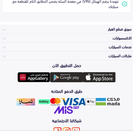
تزويدنا برقم الهيكل (VIN) في صفحة السلة يضمن التطابق التام للقطعة مع
سيارتك
سوق قطع الغيار
الاكسسوارات
الصدامات و الشبوك
خدمات السيارات
والواجهة
الاكسسوارات
ماركات السيارات
الأكثر مبيعاً
حمل التطبيق الان
المكائن، القيرات
تويوتا
وملحقاتها
لوازم الرحلات
صيانة
طرق الدفع المتاحة
الشمعات
هيونداي
والاصطبات (الاضاءة)
اكسسوارات العناية
التلميع والعناية
الفرامل والأقمشة
شبكاتنا الاجتماعية
كيا
الزيوت و السوائل