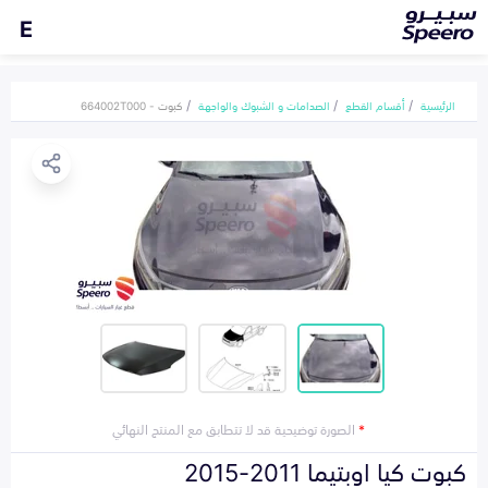
E
الرئيسية
أقسام القطع
الصدامات و الشبوك والواجهة
كبوت - 664002T000
*
الصورة توضيحية قد لا تتطابق مع المنتج النهائي
كبوت كيا اوبتيما 2011-2015