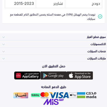
دودج
تشارجر
2015-2023
تزويدنا برقم الهيكل (VIN) في صفحة السلة يضمن التطابق التام للقطعة مع
سيارتك
سوق قطع الغيار
الاكسسوارات
الصدامات و الشبوك
خدمات السيارات
والواجهة
الاكسسوارات
ماركات السيارات
الأكثر مبيعاً
حمل التطبيق الان
المكائن، القيرات
تويوتا
وملحقاتها
لوازم الرحلات
صيانة
طرق الدفع المتاحة
الشمعات
هيونداي
والاصطبات (الاضاءة)
اكسسوارات العناية
التلميع والعناية