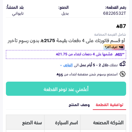
رقم القطعة:
الصنع:
بلد المنشأ:
68226532T
بديل
تايواني
87
شامل القيمة المضافة
قسّمها على 4 دفعات ابتداء من
21.75
تصلك
خلال 2 - 5 أيام عمل
الى
الرياض
استمتع برسوم شحن مخفضة ابتداء من
35
أعلمني عند توفر القطعة
توافقية القطعة
وصف المنتج
الشركة المصنعة
اسم السيارة
سنة الصنع