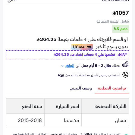
1057
شامل القيمة المضافة
خصم 5%
قسّمها على 4 دفعات ابتداء من
264.25
تصلك
خلال 2 - 5 أيام عمل
الى
الرياض
استمتع برسوم شحن مخفضة ابتداء من
35
توافقية القطعة
وصف المنتج
الشركة المصنعة
اسم السيارة
سنة الصنع
نيسان
مكسيما
2015-2018
تزويدنا برقم الهيكل (VIN) في صفحة السلة يضمن التطابق التام للقطعة مع