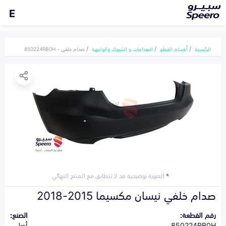
E
الرئيسية
أقسام القطع
الصدامات و الشبوك والواجهة
صدام خلفي - 850224RB0H
*
الصورة توضيحية قد لا تتطابق مع المنتج النهائي
صدام خلفي نيسان مكسيما 2015-2018
رقم القطعة:
الصنع:
850224RB0H
أصلي