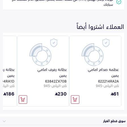
سيارتك
العملاء اشتروا أيضاً
عظمة صدام امامي
بطانة رفرف امامي
بطانة رف
يمين
يمين
يمين
404RA1D
63842ZX70B
622214RA2A
تاجر-الرياض-945
تاجر-الرياض-945
تاجر-الرياض-5
186
230
61
سوق قطع الغيار