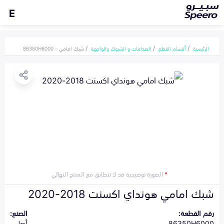
E
الرئيسية
أقسام القطع
الصدامات و الشبوك والواجهة
شبك امامي - 86350H6000
*
الصورة توضيحية قد لا تتطابق مع المنتج النهائي
شبك امامي هونداي اكسنت 2018-2020
رقم القطعة:
الصنع:
86350H6000
أصلي