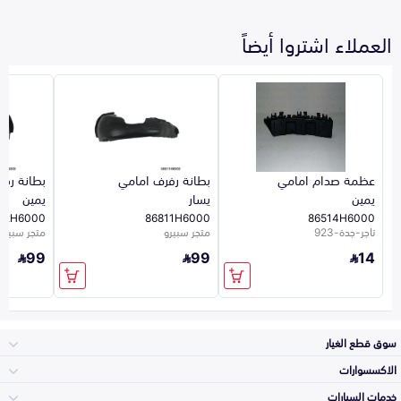
العملاء اشتروا أيضاً
عظمة صدام امامي
بطانة رفرف امامي
بطانة رف
يمين
يسار
يمين
12H6000
86811H6000
86514H6000
تاجر-جدة-923
متجر سبيرو
متجر سبيرو
99
99
14
سوق قطع الغيار
الاكسسوارات
الصدامات و الشبوك
خدمات السيارات
والواجهة