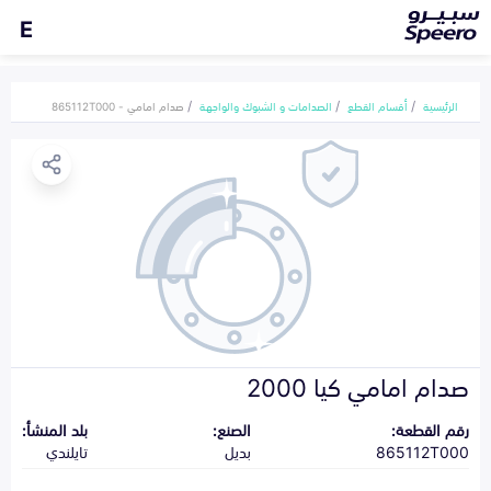
E
الرئيسية
أقسام القطع
الصدامات و الشبوك والواجهة
صدام امامي - 865112T000
صدام امامي كيا 2000
رقم القطعة:
الصنع:
بلد المنشأ:
865112T000
بديل
تايلندي