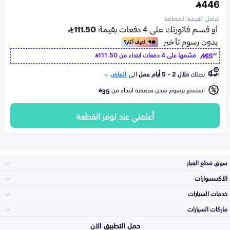
446
شامل القيمة المضافة
قسّمها على 4 دفعات ابتداء من
111.50
تصلك
خلال 2 - 5 أيام عمل
الى
الرياض
استمتع برسوم شحن مخفضة ابتداء من
35
أعلمني عند توفر القطعة
سوق قطع الغيار
الاكسسوارات
الصدامات و الشبوك
خدمات السيارات
والواجهة
الاكسسوارات
ماركات السيارات
الأكثر مبيعاً
حمل التطبيق الان
المكائن، القيرات