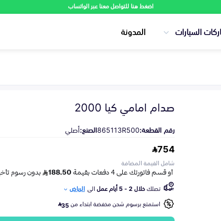
اضغط هنا للتواصل معنا عبر الواتساب
ركات السيارات
المدونة
صدام امامي كيا 2000
رقم القطعة:
865113R500
الصنع:
أصلي
754
شامل القيمة المضافة
تصلك
خلال 2 - 5 أيام عمل
الى
الرياض
استمتع برسوم شحن مخفضة ابتداء من
35