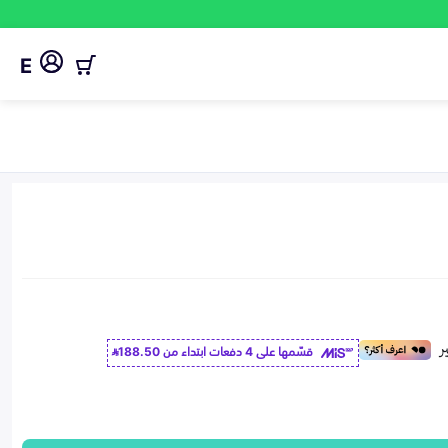
E
قسّمها على 4 دفعات ابتداء من
188.50