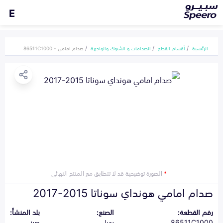
E
الرئيسية
أقسام القطع
الصدامات و الشبوك والواجهة
صدام امامي - 86511C1000
*
الصورة توضيحية قد لا تتطابق مع المنتج النهائي
صدام امامي هونداي سوناتا 2015-2017
رقم القطعة:
الصنع:
بلد المنشأ:
86511C1000
بديل
صيني