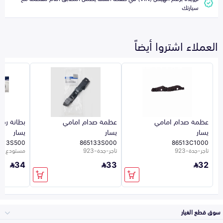
سيارتك
العملاء اشتروا أيضاً
عظمة صدام امامي
عظمة صدام امامي
بطانة رف
يسار
يسار
يسار
8113S500
865133S000
86513C1000
تاجر-جدة-923
تاجر-جدة-923
مستودع ال
34
33
32
سوق قطع الغيار