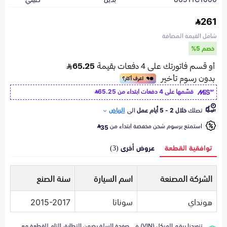
261
شامل القيمة المضافة
خصم 5%
قسّمها على 4 دفعات ابتداء من
65.25
تصلك
خلال 2 - 5 أيام عمل
الى
الرياض
استمتع برسوم شحن مخفضة ابتداء من
35
توافقية القطعة
عروض أخرى (3)
الشركة المصنعة
اسم السيارة
سنة الصنع
هونداي
سوناتا
2015-2017
تزويدنا برقم الهيكل (VIN) في صفحة السلة يضمن التطابق التام للقطعة مع