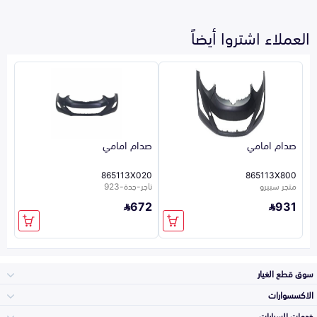
العملاء اشتروا أيضاً
صدام امامي
صدام امامي
865113X020
865113X800
متجر سبيرو
تاجر-جدة-923
672
931
سوق قطع الغيار
الاكسسوارات
الصدامات و الشبوك
خدمات السيارات