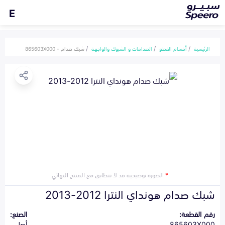
E
الرئيسية
أقسام القطع
الصدامات و الشبوك والواجهة
شبك صدام - 865603X000
*
الصورة توضيحية قد لا تتطابق مع المنتج النهائي
شبك صدام هونداي النترا 2012-2013
رقم القطعة:
الصنع:
865603X000
أصلي