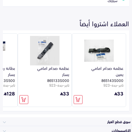
سيارتك
العملاء اشتروا أيضاً
عظمة صدام امامي
عظمة صدام امامي
بطانة رف
يمين
يسار
يسار
8113S500
865133S000
865143S000
تاجر-جدة-923
تاجر-جدة-923
تاجر-جدة-923
128
33
33
سوق قطع الغيار
الاكسسوارات