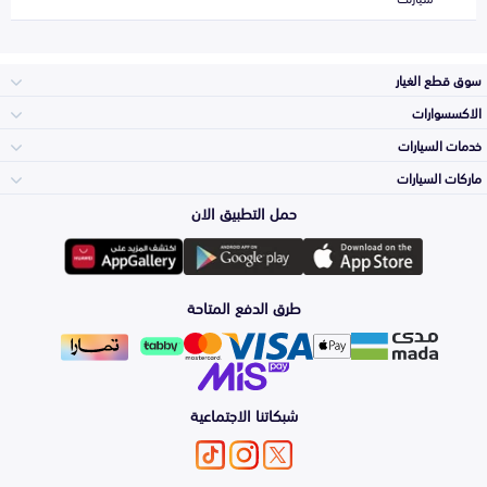
سوق قطع الغيار
الاكسسوارات
الصدامات و الشبوك
خدمات السيارات
والواجهة
الاكسسوارات
ماركات السيارات
الأكثر مبيعاً
حمل التطبيق الان
المكائن، القيرات
تويوتا
وملحقاتها
لوازم الرحلات
صيانة
طرق الدفع المتاحة
الشمعات
هيونداي
والاصطبات (الاضاءة)
اكسسوارات العناية
التلميع والعناية
الفرامل والأقمشة
شبكاتنا الاجتماعية
كيا
الزيوت و السوائل
اصلاح الطلاء
والصدمات
الأبواب، الرفرف