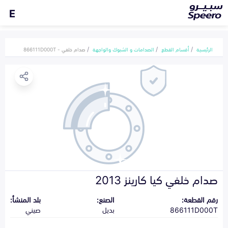
E
الرئيسية
أقسام القطع
الصدامات و الشبوك والواجهة
صدام خلفي - 866111D000T
صدام خلفي كيا كارينز 2013
رقم القطعة:
الصنع:
بلد المنشأ:
866111D000T
بديل
صيني