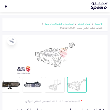
E
الرئيسية
أقسام القطع
الصدامات و الشبوك والواجهة
كشاف ضباب امامي يمين - 922021E000
*
الصورة توضيحية قد لا تتطابق مع المنتج النهائي
كشاف ضباب امامي يمين هونداي اكسنت