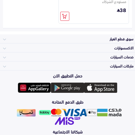
مستودع الشركاء
38
سوق قطع الغيار
الاكسسوارات
الصدامات و الشبوك
خدمات السيارات
والواجهة
الاكسسوارات
ماركات السيارات
الأكثر مبيعاً
حمل التطبيق الان
المكائن، القيرات
Toyota
وملحقاتها
لوازم الرحلات
صيانة
طرق الدفع المتاحة
الشمعات
Hyundai
والاصطبات (الاضاءة)
اكسسوارات العناية
التلميع والعناية
الفرامل والأقمشة
شبكاتنا الاجتماعية
Kia