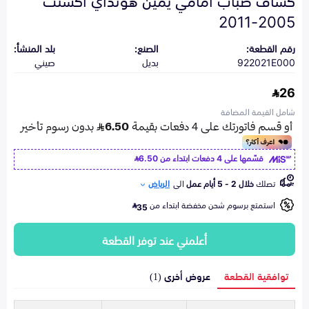
2005-2011
رقم القطعة:
الصنع:
بلد المنشأ:
922021E000
بديل
صيني
26
شامل القيمة المضافة
قسّمها على 4 دفعات ابتداء من
6.50
تصلك
خلال 2 - 5 أيام عمل
الى
الرياض
استمتع برسوم شحن مخفضة ابتداء من
35
أعلمني عند توفر القطعة
توافقية القطعة
عروض أخرى (1)