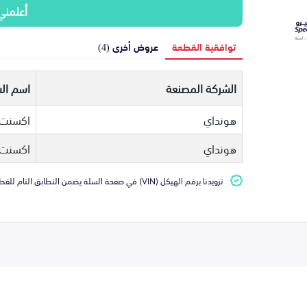
أعلمني
توافقية القطعة
عروض أخرى (4)
الشركة المصنعة
اسم الس
هونداي
اكسنت
هونداي
اكسنت
تزويدنا برقم الهيكل (VIN) في صفحة السلة يضمن التطابق التام للقطعة مع سيارتك