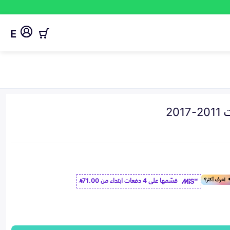
E
20
قسّمها على 4 دفعات ابتداء من
71.00