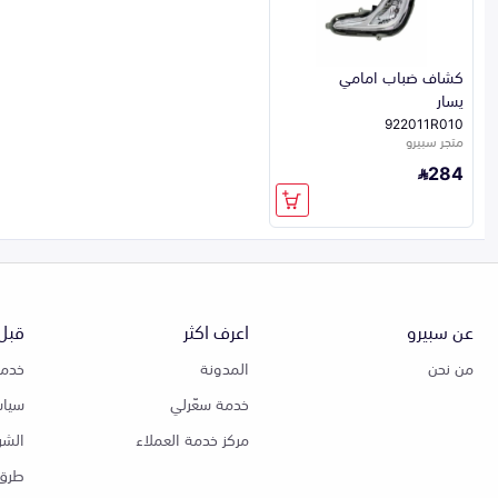
كشاف ضباب امامي
يسار
922011R010
متجر سبيرو
284
عن سبيرو
اعرف اكثر
قبل 
من نحن
المدونة
خدمة
خدمة سعّرلي
سياس
مركز خدمة العملاء
الشر
طرق 