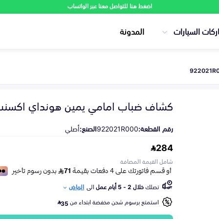
اضغط هنا للتواصل معنا عبر الواتساب
ركات السيارات
المدونة
كشاف ضباب امامي يمين هونداي اكسنت 2011-17
رقم القطعة:
922021R000
الصنع:
أصلي
284
شامل القيمة المضافة
تصلك
خلال 2 - 5 أيام عمل
الى
الرياض
استمتع برسوم شحن مخفضة ابتداء من
35