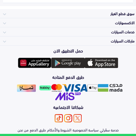
سوق قطع الغيار
الاكسسوارات
الصدامات و الشبوك
خدمات السيارات
والواجهة
الاكسسوارات
ماركات السيارات
الأكثر مبيعاً
حمل التطبيق الان
المكائن، القيرات
Toyota
وملحقاتها
لوازم الرحلات
صيانة
طرق الدفع المتاحة
الشمعات
Hyundai
والاصطبات (الاضاءة)
اكسسوارات العناية
التلميع والعناية
الفرامل والأقمشة
شبكاتنا الاجتماعية
Kia
الزيوت و السوائل
حماية مقدمة السيارة
الأبواب، الرفرف
خدمة سعّرلي
سياسة الخصوصية
الشروط والأحكام
طرق الدفع
من نحن
Nissan
والكبوت