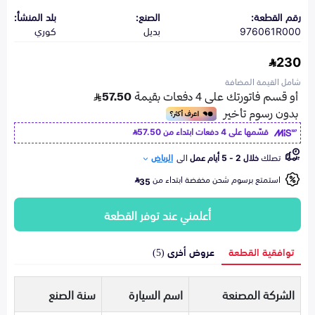
رقم القطعة:
الصنع:
بلد المنشأ:
976061R000
بديل
كوري
230
شامل القيمة المضافة
قسّمها على 4 دفعات ابتداء من
57.50
تصلك
خلال 2 - 5 أيام عمل
الى
الرياض
استمتع برسوم شحن مخفضة ابتداء من
35
أعلمني عند توفر القطعة
توافقية القطعة
عروض أخرى (5)
الشركة المصنعة
اسم السيارة
سنة الصنع