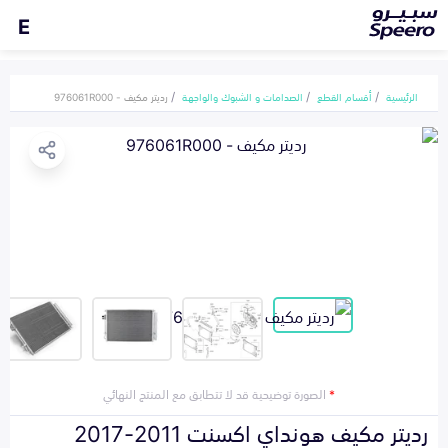
E
الرئيسية
أقسام القطع
الصدامات و الشبوك والواجهة
رديتر مكيف - 976061R000
*
الصورة توضيحية قد لا تتطابق مع المنتج النهائي
رديتر مكيف هونداي اكسنت 2011-2017