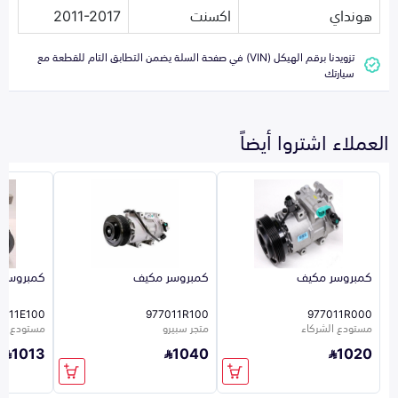
هونداي
اكسنت
2011-2017
تزويدنا برقم الهيكل (VIN) في صفحة السلة يضمن التطابق التام للقطعة مع
سيارتك
العملاء اشتروا أيضاً
كمبروسر مكيف
كمبروسر مكيف
كمبروسر 
7011E100
977011R100
977011R000
مستودع الشركاء
متجر سبيرو
مستودع ال
1013
1040
1020