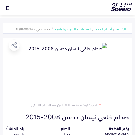
E
الرئيسية
أقسام القطع
الصدامات و الشبوك والواجهة
صدام خلفي - NSIB086NA
*
الصورة توضيحية قد لا تتطابق مع المنتج النهائي
صدام خلفي نيسان ددسن 2008-2015
رقم القطعة:
الصنع:
بلد المنشأ:
NSIB086NA
بديل
تايلندي