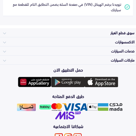
تزويدنا برقم الهيكل (VIN) في صفحة السلة يضمن التطابق التام للقطعة مع
سيارتك
سوق قطع الغيار
الاكسسوارات
الصدامات و الشبوك
خدمات السيارات
والواجهة
الاكسسوارات
ماركات السيارات
الأكثر مبيعاً
حمل التطبيق الان
المكائن، القيرات
تويوتا
وملحقاتها
لوازم الرحلات
صيانة
طرق الدفع المتاحة
الشمعات
هيونداي
والاصطبات (الاضاءة)
اكسسوارات العناية
التلميع والعناية
الفرامل والأقمشة
شبكاتنا الاجتماعية
كيا
الزيوت و السوائل